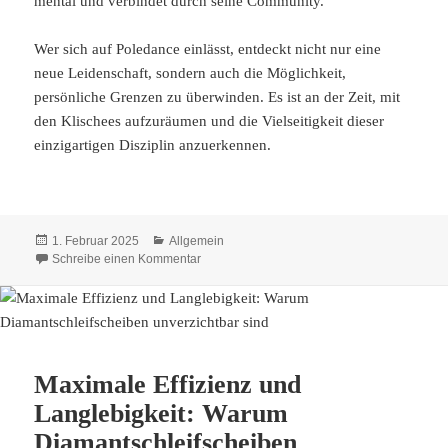
mental und verbindet durch seine Community.
Wer sich auf Poledance einlässt, entdeckt nicht nur eine
neue Leidenschaft, sondern auch die Möglichkeit,
persönliche Grenzen zu überwinden. Es ist an der Zeit, mit
den Klischees aufzuräumen und die Vielseitigkeit dieser
einzigartigen Disziplin anzuerkennen.
Veröffentlicht
Kategorien
1. Februar 2025
Allgemein
am
zu Mythen und Vorurteile über Poledance: Mi
Schreibe einen Kommentar
Maximale Effizienz und
Langlebigkeit: Warum
Diamantschleifscheiben