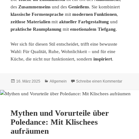
des
Zusammenseins
und des
Genießens
. Sie kombiniert
klassische Formensprache
mit
modernen Funktionen
,
zeitlose Materialien
mit
aktueller Farbgestaltung
und
praktische Raumplanung
mit
emotionalem Tiefgang
.
Wer sich für diesen Stil entscheidet, trifft eine bewusste
Wahl: Für Qualität, Ruhe, Wohnlichkeit – und für eine
Küche, die nicht nur funktioniert, sondern
inspiriert
.
Veröffentlicht
Kategorien
zu Die Kü
16. März 2025
Allgemein
Schreibe einen Kommentar
am
Mythen und Vorurteile über
Poledance: Mit Klischees
aufräumen