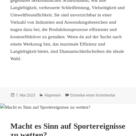
gegenüber herkömmlichen Schleifmitteln, wie ihre
Langlebigkeit, verbesserte Schleifleistung, Vielseitigkeit und
Umweltfreundlichkeit. Sie sind unverzichtbar in einer
Vielzahl von Industrien und Anwendungsbereichen und
tragen dazu bei, die Produktionsprozesse effizienter und
kosteneffektiver zu gestalten. Wenn du auf der Suche nach
einem Werkzeug bist, das maximale Effizienz und
Langlebigkeit bietet, sind Diamantschleifscheiben die ideale
Wahl.
Veröffentlicht
Kategorien
zu Maximale 
7. Mai 2023
Allgemein
Schreibe einen Kommentar
am
Macht es Sinn auf Sportereignisse
zu wetten?