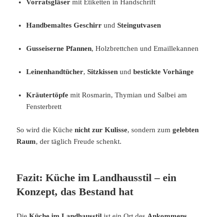
Vorratsgläser
mit Etiketten in Handschrift
Handbemaltes Geschirr
und
Steingutvasen
Gusseiserne Pfannen
, Holzbrettchen und Emaillekannen
Leinenhandtücher
,
Sitzkissen
und
bestickte Vorhänge
Kräutertöpfe
mit Rosmarin, Thymian und Salbei am
Fensterbrett
So wird die Küche
nicht zur Kulisse
, sondern zum
gelebten
Raum
, der täglich Freude schenkt.
Fazit: Küche im Landhausstil – ein
Konzept, das Bestand hat
Die
Küche im Landhausstil
ist ein Ort des
Ankommens
,