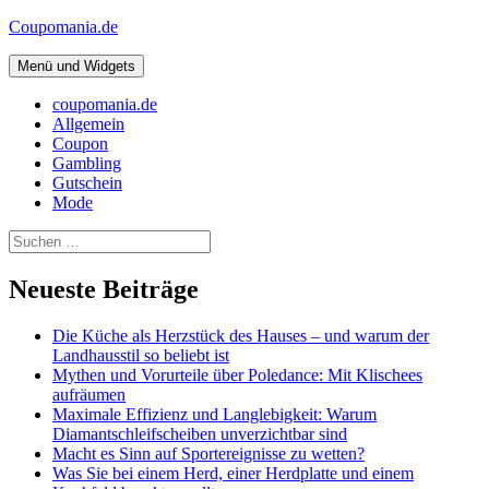
Zum
Coupomania.de
Inhalt
springen
Menü und Widgets
coupomania.de
Allgemein
Coupon
Gambling
Gutschein
Mode
Suche
nach:
Neueste Beiträge
Die Küche als Herzstück des Hauses – und warum der
Landhausstil so beliebt ist
Mythen und Vorurteile über Poledance: Mit Klischees
aufräumen
Maximale Effizienz und Langlebigkeit: Warum
Diamantschleifscheiben unverzichtbar sind
Macht es Sinn auf Sportereignisse zu wetten?
Was Sie bei einem Herd, einer Herdplatte und einem