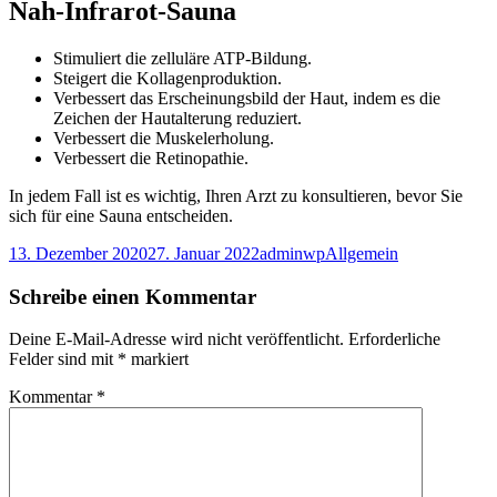
Nah-Infrarot-Sauna
Stimuliert die zelluläre ATP-Bildung.
Steigert die Kollagenproduktion.
Verbessert das Erscheinungsbild der Haut, indem es die
Zeichen der Hautalterung reduziert.
Verbessert die Muskelerholung.
Verbessert die Retinopathie.
In jedem Fall ist es wichtig, Ihren Arzt zu konsultieren, bevor Sie
sich für eine Sauna entscheiden.
Veröffentlicht
Autor
Kategorien
13. Dezember 2020
27. Januar 2022
adminwp
Allgemein
am
Schreibe einen Kommentar
Deine E-Mail-Adresse wird nicht veröffentlicht.
Erforderliche
Felder sind mit
*
markiert
Kommentar
*