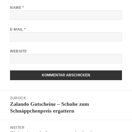
NAME
*
E-MAIL
*
WEBSITE
Beitrags-
ZURÜCK
Navigation
Zalando Gutscheine – Schuhe zum
Vorheriger
Schnäppchenpreis ergattern
Beitrag:
WEITER